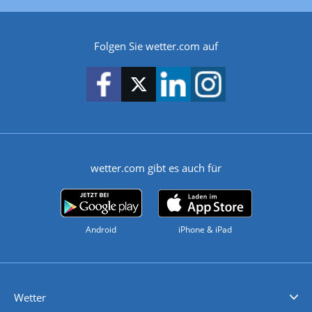
Folgen Sie wetter.com auf
wetter.com gibt es auch für
Android
iPhone & iPad
Wetter
Videovorhersagen
Kolumnen
Unwetterwarnungen
wetter.com Deutschland
wetter.com Schweiz
wetter.com Österreich
Werben
Homepage Widget
Wetter API
Wetter- und Geodaten - meteonomiqs.com
tiempo.es
meteos24.fr
ilmeteo24.it
pogoda24.pl
weather24.co.uk