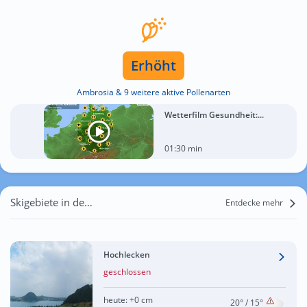
Erhöht
Ambrosia & 9 weitere aktive Pollenarten
Wetterfilm Gesundheit:...
01:30 min
Skigebiete in der Nähe von OBRA-Kinderland
Entdecke mehr
Hochlecken
geschlossen
heute:
+0 cm
20°
/ 15°