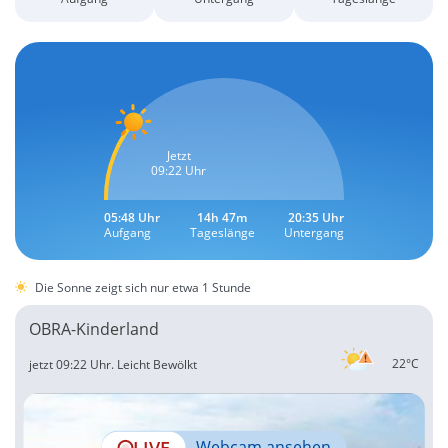
Jetzt
09:22 Uhr
05:48 Uhr
14h 47m
20:35 Uhr
Aufgang
Tageslänge
Untergang
Die Sonne zeigt sich nur etwa 1 Stunde
OBRA-Kinderland
22°C
jetzt 09:22 Uhr.
Leicht Bewölkt
LIVE
Webcam ansehen