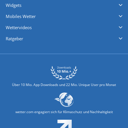
Widgets
Regenradar
Windgeschwindigkeiten
Temperatur
Sonnenschein
Wassertemperatur
Mobiles Wetter
iPhone Wetter
iPad Wetter
Android Wetter
Wettervideos
Nachrichten
Deutschlandwetter
Schweizwetter
Österreichwetter
Regionalwetter
Wetter in Europa
Wetter Weltweit
Wetterlexikon
Promi-News
Ratgeber
Biowetter
Glätteindex
Reiseziel Finder
Erkältungswetter
Klima & Umwelt
Über 10 Mio. App Downloads und 22 Mio. Unique User pro Monat
wetter.com engagiert sich für Klimaschutz und Nachhaltigkeit