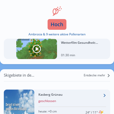
Hoch
Ambrosia & 9 weitere aktive Pollenarten
Wetterfilm Gesundheit:...
01:30 min
Skigebiete in der Nähe von Laizing
Entdecke mehr
Kasberg Grünau
geschlossen
heute:
+0 cm
24°
/ 11°