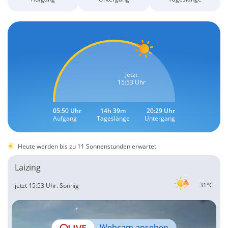
Jetzt
15:53 Uhr
05:50 Uhr
14h 39m
20:29 Uhr
Aufgang
Tageslänge
Untergang
Heute werden bis zu 11 Sonnenstunden erwartet
Laizing
31°C
jetzt 15:53 Uhr.
Sonnig
LIVE
Webcam ansehen