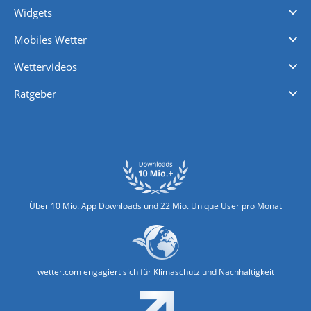
Widgets
Regenradar
Windgeschwindigkeiten
Temperatur
Sonnenschein
Wassertemperatur
Mobiles Wetter
iPhone Wetter
iPad Wetter
Android Wetter
Wettervideos
Nachrichten
Deutschlandwetter
Schweizwetter
Österreichwetter
Regionalwetter
Wetter in Europa
Wetter Weltweit
Wetterlexikon
Promi-News
Ratgeber
Biowetter
Glätteindex
Reiseziel Finder
Erkältungswetter
Klima & Umwelt
Über 10 Mio. App Downloads und 22 Mio. Unique User pro Monat
wetter.com engagiert sich für Klimaschutz und Nachhaltigkeit