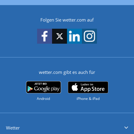
Folgen Sie wetter.com auf
wetter.com gibt es auch für
Android
iPhone & iPad
Wetter
Videovorhersagen
Kolumnen
Unwetterwarnungen
wetter.com Deutschland
wetter.com Schweiz
wetter.com Österreich
Werben
Homepage Widget
Wetter API
Wetter- und Geodaten - meteonomiqs.com
tiempo.es
meteos24.fr
ilmeteo24.it
pogoda24.pl
weather24.co.uk