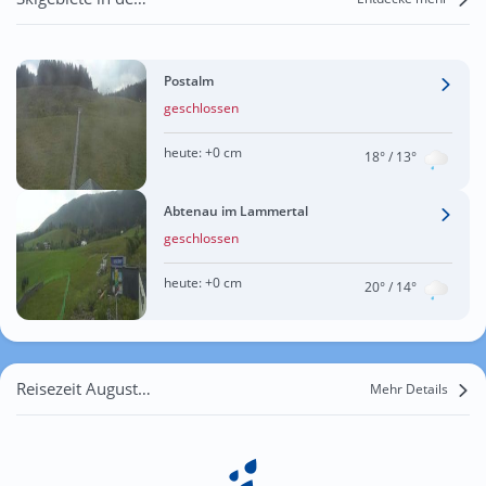
Postalm
geschlossen
heute:
+0 cm
18°
/ 13°
Abtenau im Lammertal
geschlossen
heute:
+0 cm
20°
/ 14°
Reisezeit August für Gschwand
Mehr Details