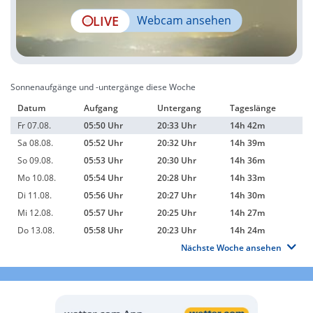
LIVE
Webcam ansehen
Sonnenaufgänge und -untergänge diese Woche
Datum
Aufgang
Untergang
Tageslänge
Fr 07.08.
05:50 Uhr
20:33 Uhr
14h 42m
Sa 08.08.
05:52 Uhr
20:32 Uhr
14h 39m
So 09.08.
05:53 Uhr
20:30 Uhr
14h 36m
Mo 10.08.
05:54 Uhr
20:28 Uhr
14h 33m
Di 11.08.
05:56 Uhr
20:27 Uhr
14h 30m
Mi 12.08.
05:57 Uhr
20:25 Uhr
14h 27m
Do 13.08.
05:58 Uhr
20:23 Uhr
14h 24m
Nächste Woche ansehen