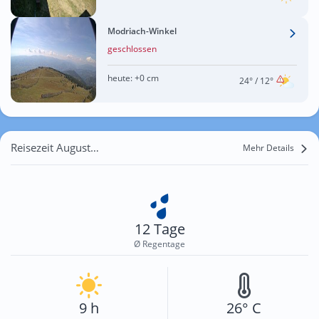
Modriach-Winkel
geschlossen
heute:
+0 cm
24°
/ 12°
Reisezeit August für Ehrenhausen
Mehr Details
12 Tage
Ø Regentage
9 h
26° C