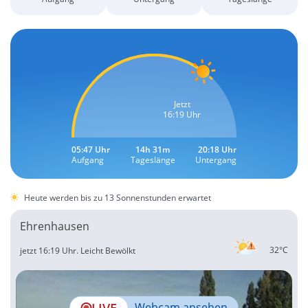
Jetzt
16:19 Uhr
05:47 Uhr
14h 31m
20:18 Uhr
Aufgang
Tageslänge
Untergang
Heute werden bis zu 13 Sonnenstunden erwartet
Ehrenhausen
32°C
jetzt 16:19 Uhr.
Leicht Bewölkt
LIVE
Webcam ansehen