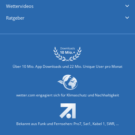
Wettervideos
Nachrichten
Deutschlandwetter
Schweizwetter
Österreichwetter
Regionalwetter
Wetter in Europa
Wetter Weltweit
Wetterlexikon
Promi-News
Ratgeber
Biowetter
Glätteindex
Reiseziel Finder
Erkältungswetter
Klima & Umwelt
Über 10 Mio. App Downloads und 22 Mio. Unique User pro Monat
wetter.com engagiert sich für Klimaschutz und Nachhaltigkeit
Bekannt aus Funk und Fernsehen: Pro7, Sat1, Kabel 1, SWR, ...