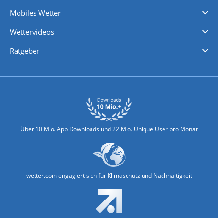
Regenradar
Windgeschwindigkeiten
Temperatur
Sonnenschein
Wassertemperatur
Mobiles Wetter
iPhone Wetter
iPad Wetter
Android Wetter
Wettervideos
Nachrichten
Deutschlandwetter
Schweizwetter
Österreichwetter
Regionalwetter
Wetter in Europa
Wetter Weltweit
Wetterlexikon
Promi-News
Ratgeber
Biowetter
Glätteindex
Reiseziel Finder
Erkältungswetter
Klima & Umwelt
Über 10 Mio. App Downloads und 22 Mio. Unique User pro Monat
wetter.com engagiert sich für Klimaschutz und Nachhaltigkeit