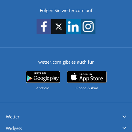
Folgen Sie wetter.com auf
wetter.com gibt es auch für
Android
iPhone & iPad
Wetter
Videovorhersagen
Kolumnen
Unwetterwarnungen
wetter.com Deutschland
wetter.com Schweiz
wetter.com Österreich
Werben
Homepage Widget
Wetter API
Wetter- und Geodaten - meteonomiqs.com
tiempo.es
meteos24.fr
ilmeteo24.it
pogoda24.pl
weather24.co.uk
Widgets