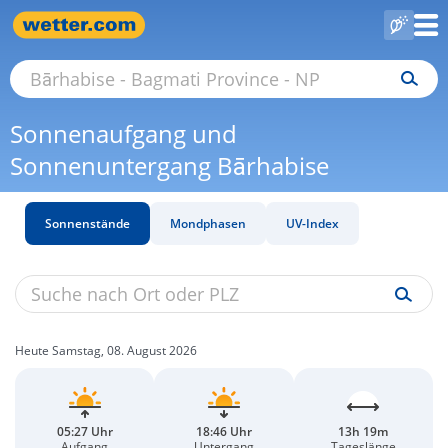
Sonnenaufgang und
Sonnenuntergang Bārhabise
Sonnenstände
Mondphasen
UV-Index
Heute Samstag, 08. August 2026
05:27 Uhr
18:46 Uhr
13h 19m
Aufgang
Untergang
Tageslänge