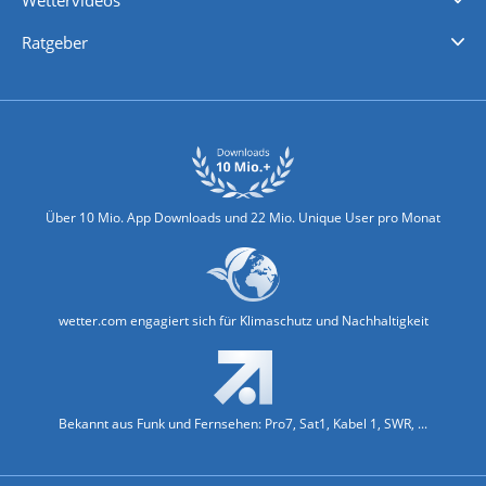
Wettervideos
Nachrichten
Deutschlandwetter
Schweizwetter
Österreichwetter
Regionalwetter
Wetter in Europa
Wetter Weltweit
Wetterlexikon
Promi-News
Ratgeber
Biowetter
Glätteindex
Reiseziel Finder
Erkältungswetter
Klima & Umwelt
Über 10 Mio. App Downloads und 22 Mio. Unique User pro Monat
wetter.com engagiert sich für Klimaschutz und Nachhaltigkeit
Bekannt aus Funk und Fernsehen: Pro7, Sat1, Kabel 1, SWR, ...