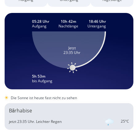
05:28 Uhr
10h 42m
18:46 Uhr
Aufgang
Nachtlänge
Untergang
Jetzt
23:35 Uhr
5h 53m
bis Aufgang
Die Sonne ist heute fast nicht zu sehen
Bārhabise
25°C
jetzt 23:35 Uhr.
Leichter Regen