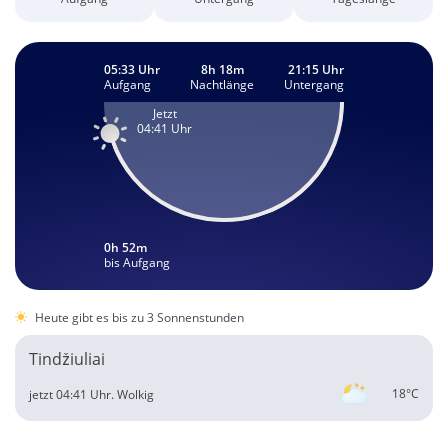
05:33 Uhr
8h 18m
21:15 Uhr
Aufgang
Nachtlänge
Untergang
Jetzt
04:41 Uhr
0h 52m
bis Aufgang
Heute gibt es bis zu 3 Sonnenstunden
Tindžiuliai
18°C
jetzt 04:41 Uhr.
Wolkig