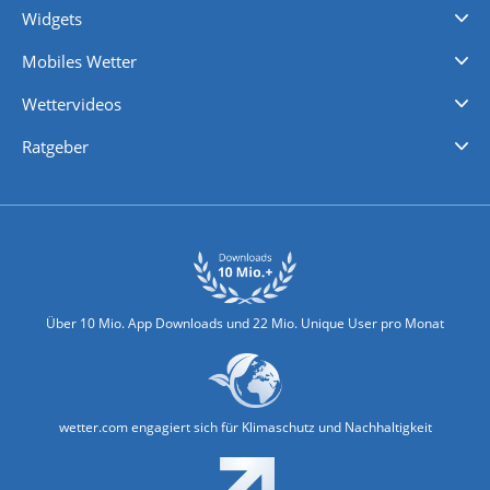
Widgets
Regenradar
Windgeschwindigkeiten
Temperatur
Sonnenschein
Wassertemperatur
Mobiles Wetter
iPhone Wetter
iPad Wetter
Android Wetter
Wettervideos
Nachrichten
Deutschlandwetter
Schweizwetter
Österreichwetter
Regionalwetter
Wetter in Europa
Wetter Weltweit
Wetterlexikon
Promi-News
Ratgeber
Biowetter
Glätteindex
Reiseziel Finder
Erkältungswetter
Klima & Umwelt
Über 10 Mio. App Downloads und 22 Mio. Unique User pro Monat
wetter.com engagiert sich für Klimaschutz und Nachhaltigkeit