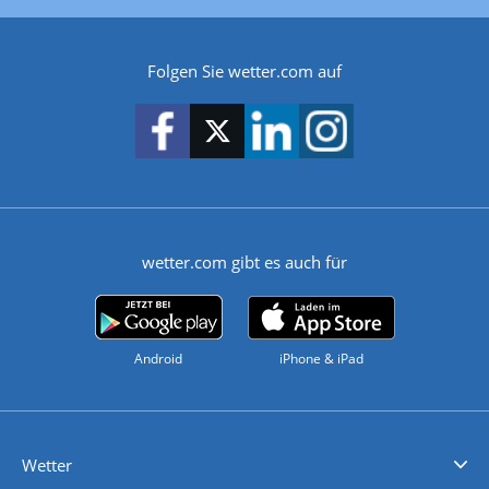
Folgen Sie wetter.com auf
wetter.com gibt es auch für
Android
iPhone & iPad
Wetter
Videovorhersagen
Kolumnen
Unwetterwarnungen
wetter.com Deutschland
wetter.com Schweiz
wetter.com Österreich
Werben
Homepage Widget
Wetter API
Wetter- und Geodaten - meteonomiqs.com
tiempo.es
meteos24.fr
ilmeteo24.it
pogoda24.pl
weather24.co.uk