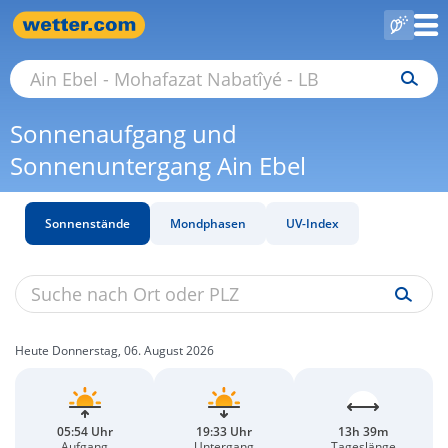
Sonnenaufgang und
Sonnenuntergang Ain Ebel
Sonnenstände
Mondphasen
UV-Index
Heute Donnerstag, 06. August 2026
05:54 Uhr
19:33 Uhr
13h 39m
Aufgang
Untergang
Tageslänge