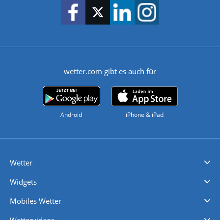
wetter.com gibt es auch für
Android
iPhone & iPad
Wetter
Videovorhersagen
Kolumnen
Unwetterwarnungen
wetter.com Deutschland
wetter.com Schweiz
wetter.com Österreich
Werben
Homepage Widget
Wetter API
Wetter- und Geodaten - meteonomiqs.com
tiempo.es
meteos24.fr
ilmeteo24.it
pogoda24.pl
weather24.co.uk
Widgets
Regenradar
Windgeschwindigkeiten
Temperatur
Sonnenschein
Wassertemperatur
Mobiles Wetter
iPhone Wetter
iPad Wetter
Android Wetter