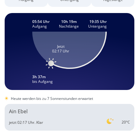
05:54 Uhr
10h 19m
19:35 Uhr
Aufgang
Nachtlänge
Untergang
Jetzt
02:17 Uhr
3h 37m
bis Aufgang
Heute werden bis zu 7 Sonnenstunden erwartet
Ain Ebel
20°C
jetzt 02:17 Uhr.
Klar