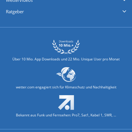
Wettervideos
Nachrichten
Deutschlandwetter
Schweizwetter
Österreichwetter
Regionalwetter
Wetter in Europa
Wetter Weltweit
Wetterlexikon
Promi-News
Ratgeber
Biowetter
Glätteindex
Reiseziel Finder
Erkältungswetter
Klima & Umwelt
Über 10 Mio. App Downloads und 22 Mio. Unique User pro Monat
wetter.com engagiert sich für Klimaschutz und Nachhaltigkeit
Bekannt aus Funk und Fernsehen: Pro7, Sat1, Kabel 1, SWR, ...