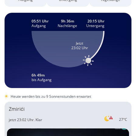
05:51 Uhr
9h 36m
20:15 Uhr
Aufgang
Nachtlänge
Untergang
Jetzt
23:02 Uhr
6h 49m
bis Aufgang
Heute werden bis zu 9 Sonnenstunden erwartet
Zmirići
27°C
jetzt 23:02 Uhr.
Klar