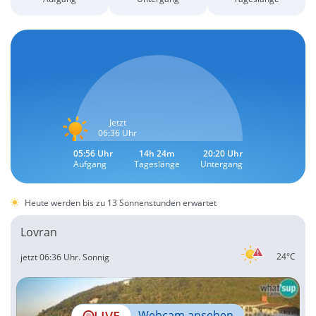
Jetzt
06:36 Uhr
05:56 Uhr
14h 24m
20:20 Uhr
Aufgang
Tageslänge
Untergang
Heute werden bis zu 13 Sonnenstunden erwartet
Lovran
24°C
jetzt 06:36 Uhr.
Sonnig
LIVE
Webcam ansehen