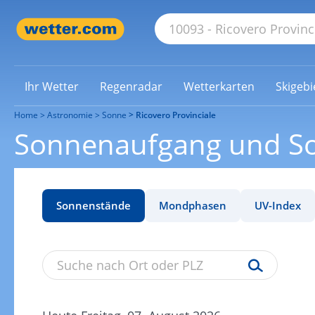
Ihr Wetter
Regenradar
Wetterkarten
Skigebi
Home
Astronomie
Sonne
Ricovero Provinciale
Sonnenaufgang und So
Sonnenstände
Mondphasen
UV-Index