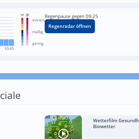
Regenpause gegen 09:25
extrem
Regenradar öffnen
mäßig
gering
10:45
ciale
Wetterfilm Gesundhe
Biowetter