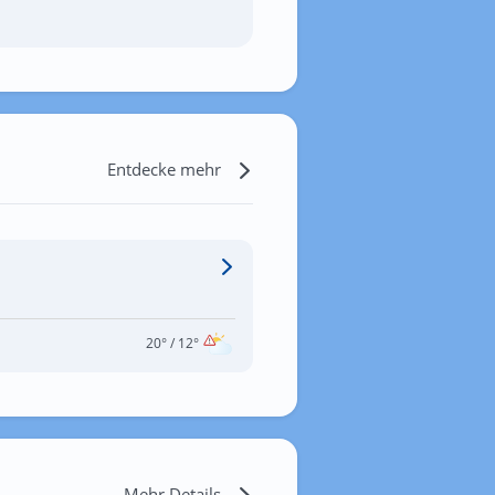
Entdecke mehr
20°
/ 12°
Mehr Details