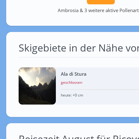
Ambrosia & 3 weitere aktive Pollenar
Skigebiete in der Nähe vo
Ala di Stura
geschlossen
heute:
+0 cm
Reisezeit August für Ricov