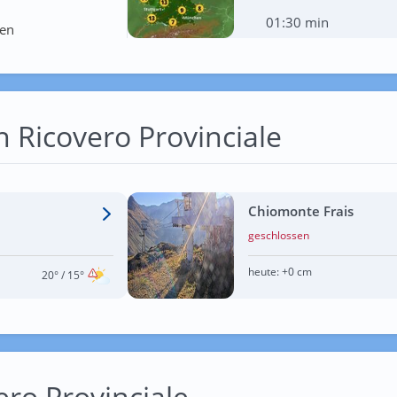
01:30 min
ten
n Ricovero Provinciale
Chiomonte Frais
geschlossen
heute:
+0 cm
20°
/ 15°
ero Provinciale