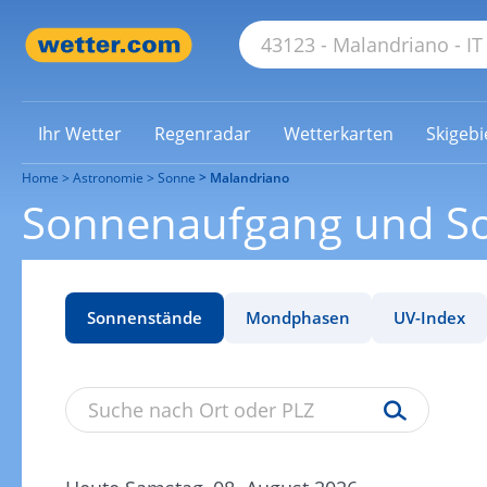
Ihr Wetter
Regenradar
Wetterkarten
Skigebi
Home
Astronomie
Sonne
Malandriano
Sonnenaufgang und S
Sonnenstände
Mondphasen
UV-Index