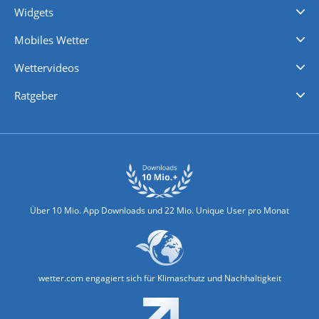
Widgets
Regenradar
Windgeschwindigkeiten
Temperatur
Sonnenschein
Wassertemperatur
Mobiles Wetter
iPhone Wetter
iPad Wetter
Android Wetter
Wettervideos
Nachrichten
Deutschlandwetter
Schweizwetter
Österreichwetter
Regionalwetter
Wetter in Europa
Wetter Weltweit
Wetterlexikon
Promi-News
Ratgeber
Biowetter
Glätteindex
Reiseziel Finder
Erkältungswetter
Klima & Umwelt
Über 10 Mio. App Downloads und 22 Mio. Unique User pro Monat
wetter.com engagiert sich für Klimaschutz und Nachhaltigkeit