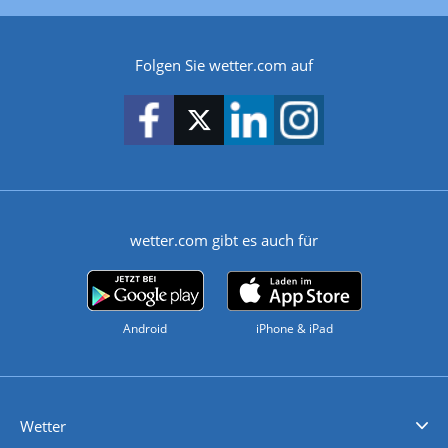
Folgen Sie wetter.com auf
wetter.com gibt es auch für
Android
iPhone & iPad
Wetter
Videovorhersagen
Kolumnen
Unwetterwarnungen
wetter.com Deutschland
wetter.com Schweiz
wetter.com Österreich
Werben
Homepage Widget
Wetter API
Wetter- und Geodaten - meteonomiqs.com
tiempo.es
meteos24.fr
ilmeteo24.it
pogoda24.pl
weather24.co.uk