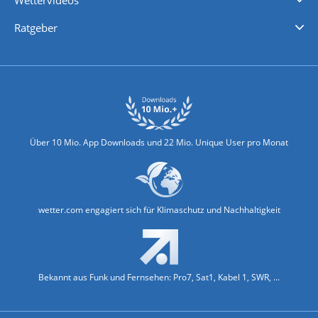
Wettervideos
Nachrichten
Deutschlandwetter
Schweizwetter
Österreichwetter
Regionalwetter
Wetter in Europa
Wetter Weltweit
Wetterlexikon
Promi-News
Ratgeber
Biowetter
Glätteindex
Reiseziel Finder
Erkältungswetter
Klima & Umwelt
Über 10 Mio. App Downloads und 22 Mio. Unique User pro Monat
wetter.com engagiert sich für Klimaschutz und Nachhaltigkeit
Bekannt aus Funk und Fernsehen: Pro7, Sat1, Kabel 1, SWR, ...