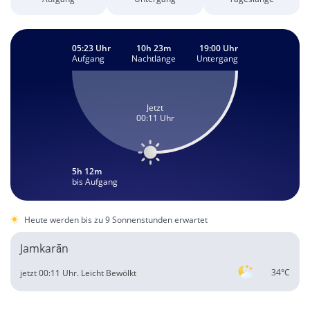
05:23 Uhr
10h 23m
19:00 Uhr
Aufgang
Nachtlänge
Untergang
Jetzt
00:11 Uhr
5h 12m
bis Aufgang
Heute werden bis zu 9 Sonnenstunden erwartet
Jamkarān
34°C
jetzt 00:11 Uhr.
Leicht Bewölkt