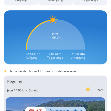
Jetzt
14:06 Uhr
06:54 Uhr
14h 44m
21:38 Uhr
Aufgang
Tageslänge
Untergang
Heute werden bis zu 11 Sonnenstunden erwartet
Réguiny
24°C
jetzt 14:06 Uhr.
Sonnig
LIVE
Webcam ansehen