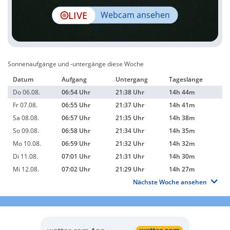
LIVE
Webcam ansehen
Sonnenaufgänge und -untergänge diese Woche
Datum
Aufgang
Untergang
Tageslänge
Do 06.08.
06:54 Uhr
21:38 Uhr
14h 44m
Fr 07.08.
06:55 Uhr
21:37 Uhr
14h 41m
Sa 08.08.
06:57 Uhr
21:35 Uhr
14h 38m
So 09.08.
06:58 Uhr
21:34 Uhr
14h 35m
Mo 10.08.
06:59 Uhr
21:32 Uhr
14h 32m
Di 11.08.
07:01 Uhr
21:31 Uhr
14h 30m
Mi 12.08.
07:02 Uhr
21:29 Uhr
14h 27m
Nächste Woche ansehen