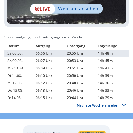
LIVE
Webcam ansehen
Sonnenaufgänge und -untergänge diese Woche
Datum
Aufgang
Untergang
Tageslänge
Sa 08.08.
06:06 Uhr
20:55 Uhr
14h 48m
So 09.08.
06:07 Uhr
20:53 Uhr
14h 45m
Mo 10.08.
06:09 Uhr
20:51 Uhr
14h 42m
Di 11.08.
06:10 Uhr
20:50 Uhr
14h 39m
Mi 12.08.
06:12 Uhr
20:48 Uhr
14h 36m
Do 13.08.
06:13 Uhr
20:46 Uhr
14h 33m
Fr 14.08.
06:15 Uhr
20:44 Uhr
14h 29m
Nächste Woche ansehen