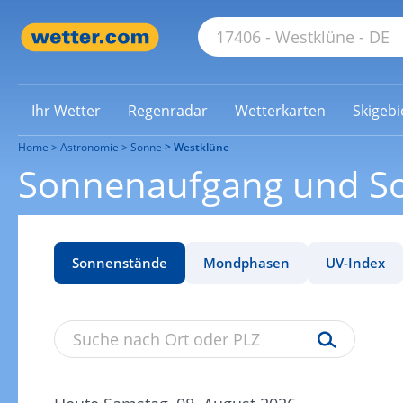
Ihr Wetter
Regenradar
Wetterkarten
Skigebi
Home
Astronomie
Sonne
Westklüne
Sonnenaufgang und S
Sonnenstände
Mondphasen
UV-Index