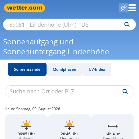
Sonnenaufgang und
Sonnenuntergang Lindenhöhe
Sonnenstände
Mondphasen
UV-Index
Heute Sonntag, 09. August 2026
06:05 Uhr
20:46 Uhr
14h 41m
Aufgang
Untergang
Tageslänge