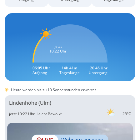
Jetzt
10:22 Uhr
06:05 Uhr
14h 41m
20:46 Uhr
Aufgang
Tageslänge
Untergang
Heute werden bis zu 10 Sonnenstunden erwartet
Lindenhöhe (Ulm)
25°C
jetzt 10:22 Uhr.
Leicht Bewölkt
LIVE
Webcam ansehen