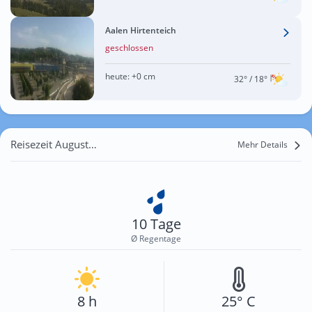
Aalen Hirtenteich
geschlossen
heute:
+0 cm
32°
/ 18°
Reisezeit August für Lindenhöhe
Mehr Details
10 Tage
Ø Regentage
8 h
25° C