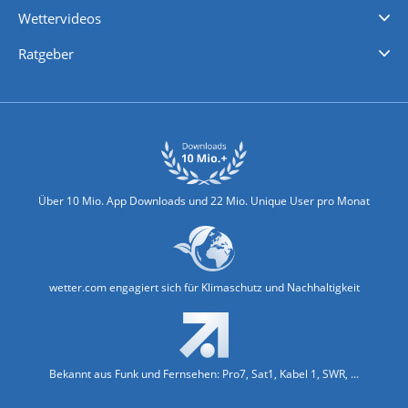
Wettervideos
Nachrichten
Deutschlandwetter
Schweizwetter
Österreichwetter
Regionalwetter
Wetter in Europa
Wetter Weltweit
Wetterlexikon
Promi-News
Ratgeber
Biowetter
Glätteindex
Reiseziel Finder
Erkältungswetter
Klima & Umwelt
Über 10 Mio. App Downloads und 22 Mio. Unique User pro Monat
wetter.com engagiert sich für Klimaschutz und Nachhaltigkeit
Bekannt aus Funk und Fernsehen: Pro7, Sat1, Kabel 1, SWR, ...