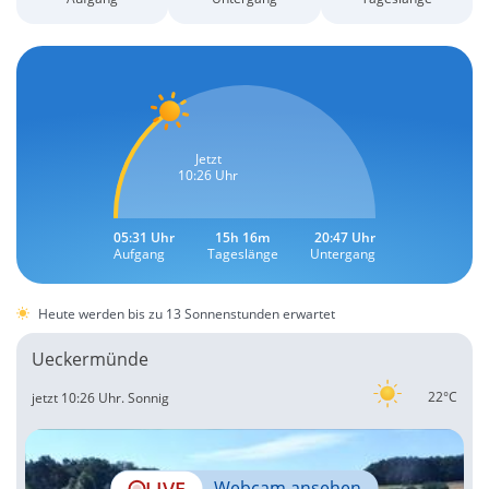
Jetzt
10:26 Uhr
05:31 Uhr
15h 16m
20:47 Uhr
Aufgang
Tageslänge
Untergang
Heute werden bis zu 13 Sonnenstunden erwartet
Ueckermünde
22°C
jetzt 10:26 Uhr.
Sonnig
LIVE
Webcam ansehen