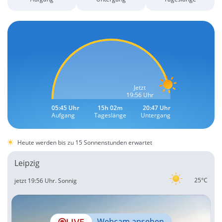
Jetzt
19:56 Uhr
05:45 Uhr
15h 02m
20:47 Uhr
Aufgang
Tageslänge
Untergang
Heute werden bis zu 15 Sonnenstunden erwartet
Leipzig
25°C
jetzt 19:56 Uhr.
Sonnig
LIVE
Webcam ansehen