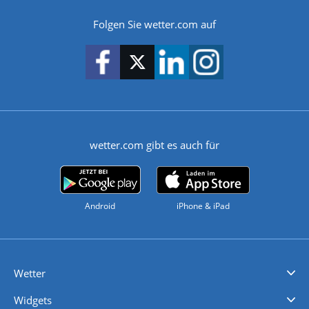
Folgen Sie wetter.com auf
wetter.com gibt es auch für
Android
iPhone & iPad
Wetter
Videovorhersagen
Kolumnen
Unwetterwarnungen
wetter.com Deutschland
wetter.com Schweiz
wetter.com Österreich
Werben
Homepage Widget
Wetter API
Wetter- und Geodaten - meteonomiqs.com
tiempo.es
meteos24.fr
ilmeteo24.it
pogoda24.pl
weather24.co.uk
Widgets