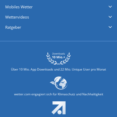
Regenradar
Windgeschwindigkeiten
Temperatur
Sonnenschein
Wassertemperatur
Mobiles Wetter
iPhone Wetter
iPad Wetter
Android Wetter
Wettervideos
Nachrichten
Deutschlandwetter
Schweizwetter
Österreichwetter
Regionalwetter
Wetter in Europa
Wetter Weltweit
Wetterlexikon
Promi-News
Ratgeber
Biowetter
Glätteindex
Reiseziel Finder
Erkältungswetter
Klima & Umwelt
Über 10 Mio. App Downloads und 22 Mio. Unique User pro Monat
wetter.com engagiert sich für Klimaschutz und Nachhaltigkeit