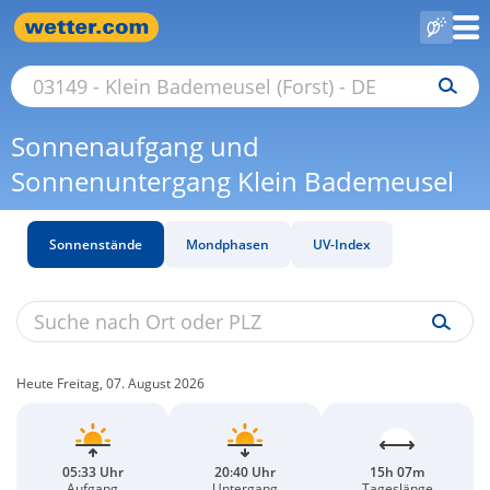
Sonnenaufgang und
Sonnenuntergang Klein Bademeusel
Sonnenstände
Mondphasen
UV-Index
Heute Freitag, 07. August 2026
05:33 Uhr
20:40 Uhr
15h 07m
Aufgang
Untergang
Tageslänge