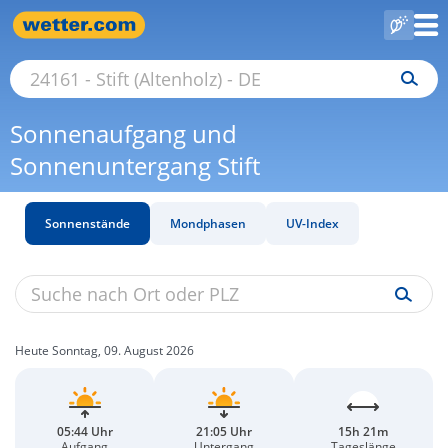
Sonnenaufgang und
Sonnenuntergang Stift
Sonnenstände
Mondphasen
UV-Index
Heute Sonntag, 09. August 2026
05:44 Uhr
21:05 Uhr
15h 21m
Aufgang
Untergang
Tageslänge