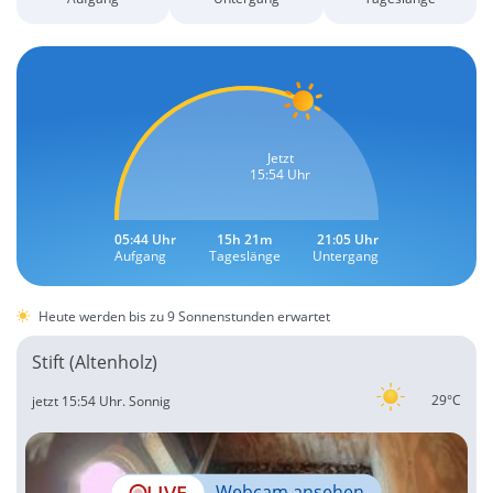
Jetzt
15:54 Uhr
05:44 Uhr
15h 21m
21:05 Uhr
Aufgang
Tageslänge
Untergang
Heute werden bis zu 9 Sonnenstunden erwartet
Stift (Altenholz)
29°C
jetzt 15:54 Uhr.
Sonnig
LIVE
Webcam ansehen