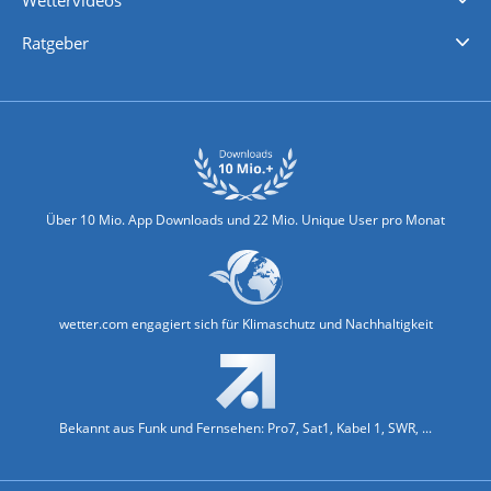
Wettervideos
Nachrichten
Deutschlandwetter
Schweizwetter
Österreichwetter
Regionalwetter
Wetter in Europa
Wetter Weltweit
Wetterlexikon
Promi-News
Ratgeber
Biowetter
Glätteindex
Reiseziel Finder
Erkältungswetter
Klima & Umwelt
Über 10 Mio. App Downloads und 22 Mio. Unique User pro Monat
wetter.com engagiert sich für Klimaschutz und Nachhaltigkeit
Bekannt aus Funk und Fernsehen: Pro7, Sat1, Kabel 1, SWR, ...