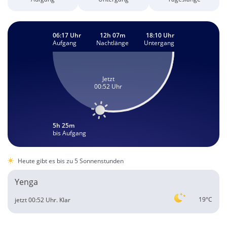
06:17 Uhr
12h 07m
18:10 Uhr
Aufgang
Nachtlänge
Untergang
Jetzt
00:52 Uhr
5h 25m
bis Aufgang
Heute gibt es bis zu 5 Sonnenstunden
Yenga
19°C
jetzt 00:52 Uhr.
Klar