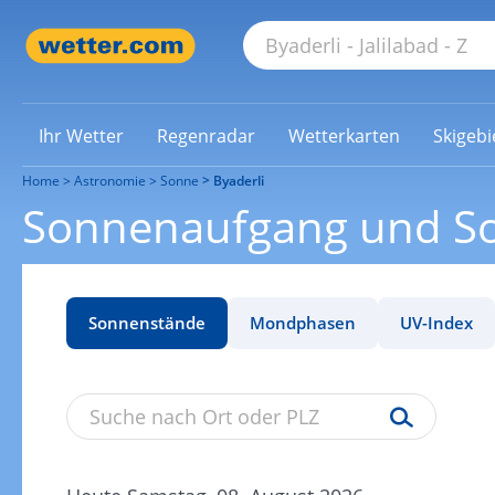
Ihr Wetter
Regenradar
Wetterkarten
Skigebi
Home
Astronomie
Sonne
Byaderli
Sonnenaufgang und So
Sonnenstände
Mondphasen
UV-Index