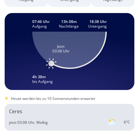
07:46 Uhr
13h 08m
18:38 Uhr
Aufgang
Nachtlänge
Untergang
Jetzt
03:08 Uhr
4h 38m
bis Aufgang
Heute werden bis zu 10 Sonnenstunden erwartet
Ceres
6°C
jetzt 03:08 Uhr.
Wolkig