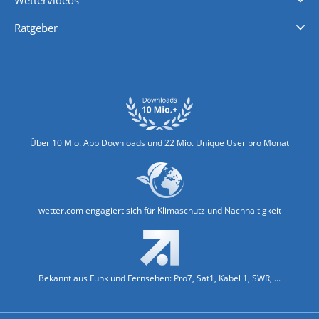
Wettervideos
Nachrichten
Deutschlandwetter
Schweizwetter
Österreichwetter
Regionalwetter
Wetter in Europa
Wetter Weltweit
Wetterlexikon
Promi-News
Ratgeber
Biowetter
Glätteindex
Reiseziel Finder
Erkältungswetter
Klima & Umwelt
Über 10 Mio. App Downloads und 22 Mio. Unique User pro Monat
wetter.com engagiert sich für Klimaschutz und Nachhaltigkeit
Bekannt aus Funk und Fernsehen: Pro7, Sat1, Kabel 1, SWR, ...