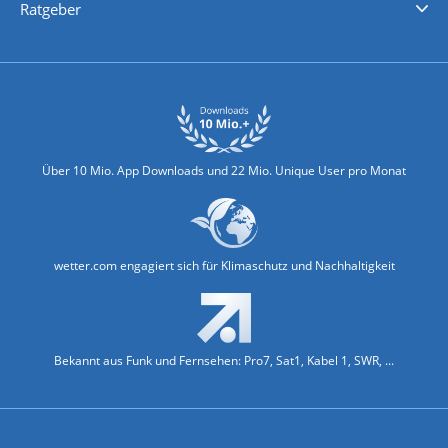
Ratgeber
Biowetter
Glätteindex
Reiseziel Finder
Erkältungswetter
Klima & Umwelt
Über 10 Mio. App Downloads und 22 Mio. Unique User pro Monat
wetter.com engagiert sich für Klimaschutz und Nachhaltigkeit
Bekannt aus Funk und Fernsehen: Pro7, Sat1, Kabel 1, SWR, ...