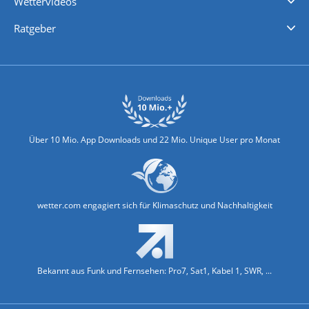
Wettervideos
Nachrichten
Deutschlandwetter
Schweizwetter
Österreichwetter
Regionalwetter
Wetter in Europa
Wetter Weltweit
Wetterlexikon
Promi-News
Ratgeber
Biowetter
Glätteindex
Reiseziel Finder
Erkältungswetter
Klima & Umwelt
Über 10 Mio. App Downloads und 22 Mio. Unique User pro Monat
wetter.com engagiert sich für Klimaschutz und Nachhaltigkeit
Bekannt aus Funk und Fernsehen: Pro7, Sat1, Kabel 1, SWR, ...