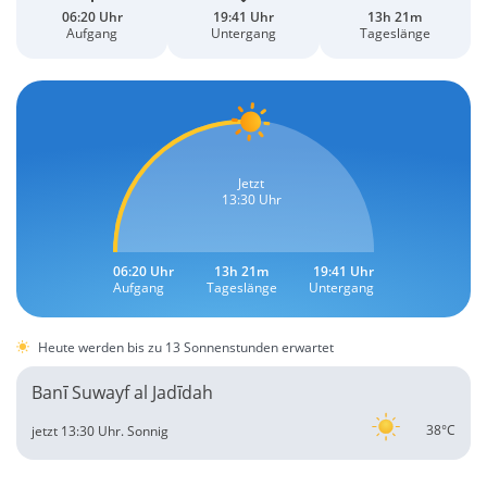
06:20 Uhr
19:41 Uhr
13h 21m
Aufgang
Untergang
Tageslänge
Jetzt
13:30 Uhr
06:20 Uhr
13h 21m
19:41 Uhr
Aufgang
Tageslänge
Untergang
Heute werden bis zu 13 Sonnenstunden erwartet
Banī Suwayf al Jadīdah
38°C
jetzt 13:30 Uhr.
Sonnig