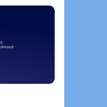
.A.
ollmond