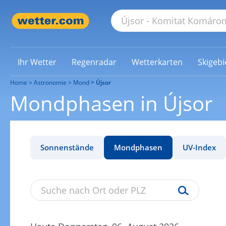
Ihr Wetter
Regenradar
Wetterkarten
Skigebi
Home
Astronomie
Mond
Újsor
Mondphasen in Újsor
Sonnenstände
Mondphasen
UV-Index