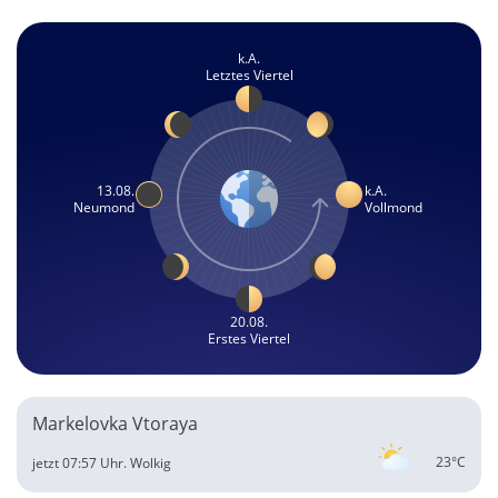
k.A.
Letztes Viertel
13.08.
k.A.
Neumond
Vollmond
20.08.
Erstes Viertel
Markelovka Vtoraya
23°C
jetzt 07:57 Uhr.
Wolkig