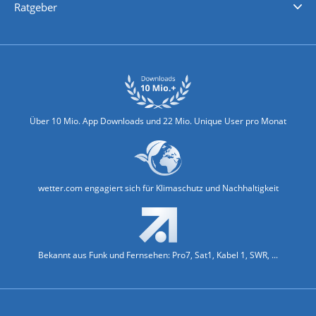
Ratgeber
Biowetter
Glätteindex
Reiseziel Finder
Erkältungswetter
Klima & Umwelt
Über 10 Mio. App Downloads und 22 Mio. Unique User pro Monat
wetter.com engagiert sich für Klimaschutz und Nachhaltigkeit
Bekannt aus Funk und Fernsehen: Pro7, Sat1, Kabel 1, SWR, ...