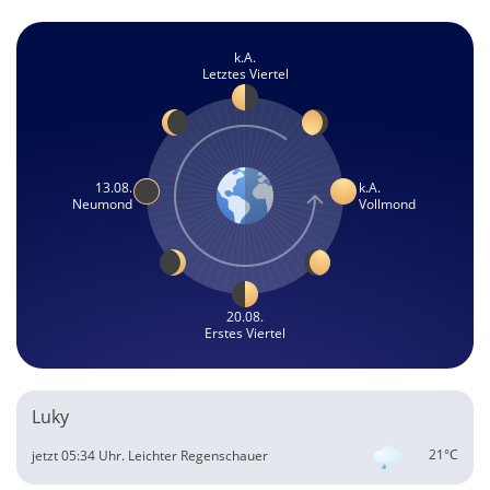
k.A.
Letztes Viertel
13.08.
k.A.
Neumond
Vollmond
20.08.
Erstes Viertel
Luky
21°C
jetzt 05:34 Uhr.
Leichter Regenschauer