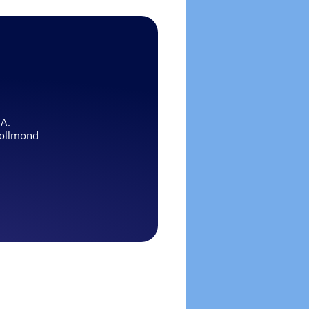
.A.
ollmond