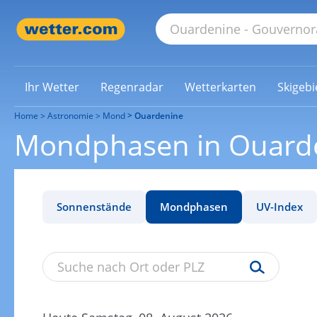
Ihr Wetter
Regenradar
Wetterkarten
Skigebi
Home
Astronomie
Mond
Ouardenine
Mondphasen in Ouard
Sonnenstände
Mondphasen
UV-Index