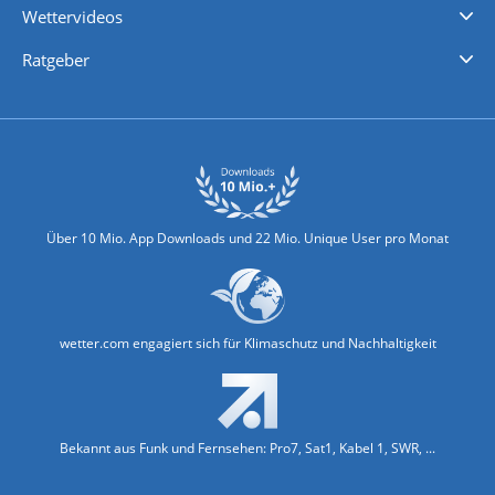
Wettervideos
Nachrichten
Deutschlandwetter
Schweizwetter
Österreichwetter
Regionalwetter
Wetter in Europa
Wetter Weltweit
Wetterlexikon
Promi-News
Ratgeber
Biowetter
Glätteindex
Reiseziel Finder
Erkältungswetter
Klima & Umwelt
Über 10 Mio. App Downloads und 22 Mio. Unique User pro Monat
wetter.com engagiert sich für Klimaschutz und Nachhaltigkeit
Bekannt aus Funk und Fernsehen: Pro7, Sat1, Kabel 1, SWR, ...