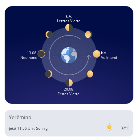
k.A.
Letztes Viertel
13.08.
k.A.
Neumond
Vollmond
20.08.
Erstes Viertel
Yerëmino
32°C
jetzt 11:56 Uhr.
Sonnig