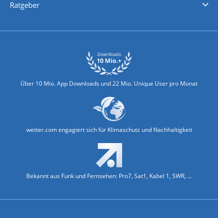
Ratgeber
Biowetter
Glätteindex
Reiseziel Finder
Erkältungswetter
Klima & Umwelt
Über 10 Mio. App Downloads und 22 Mio. Unique User pro Monat
wetter.com engagiert sich für Klimaschutz und Nachhaltigkeit
Bekannt aus Funk und Fernsehen: Pro7, Sat1, Kabel 1, SWR, ...