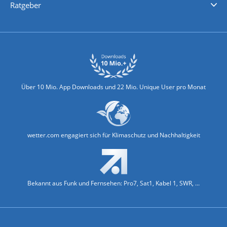
Ratgeber
Biowetter
Glätteindex
Reiseziel Finder
Erkältungswetter
Klima & Umwelt
Über 10 Mio. App Downloads und 22 Mio. Unique User pro Monat
wetter.com engagiert sich für Klimaschutz und Nachhaltigkeit
Bekannt aus Funk und Fernsehen: Pro7, Sat1, Kabel 1, SWR, ...