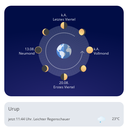
k.A.
Letztes Viertel
13.08.
k.A.
Neumond
Vollmond
20.08.
Erstes Viertel
Urup
23°C
jetzt 11:44 Uhr.
Leichter Regenschauer