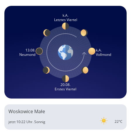
k.A.
Letztes Viertel
13.08.
k.A.
Neumond
Vollmond
20.08.
Erstes Viertel
Woskowice Małe
22°C
jetzt 10:22 Uhr.
Sonnig