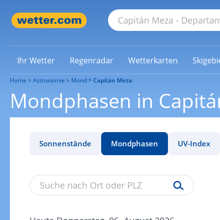
Ihr Wetter
Regenradar
Wetterkarten
Skigebi
Home
Astronomie
Mond
Capitán Meza
Mondphasen in Capitá
Sonnenstände
Mondphasen
UV-Index