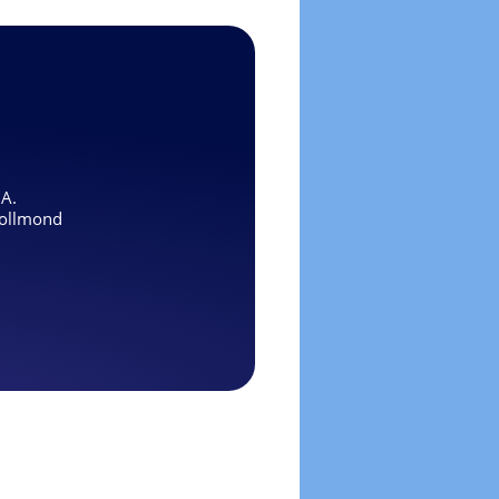
.A.
ollmond