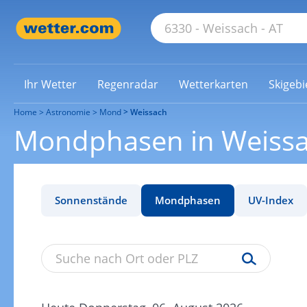
Ihr Wetter
Regenradar
Wetterkarten
Skigebi
Home
Astronomie
Mond
Weissach
Mondphasen in Weiss
Sonnenstände
Mondphasen
UV-Index