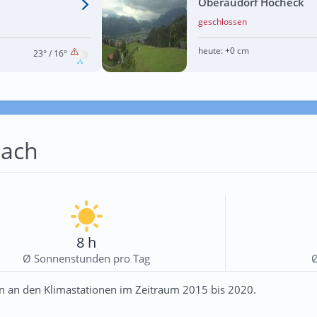
Oberaudorf Hocheck
geschlossen
heute:
+0 cm
23°
/ 16°
sach
8 h
Ø Sonnenstunden pro Tag
n an den Klimastationen im Zeitraum 2015 bis 2020.