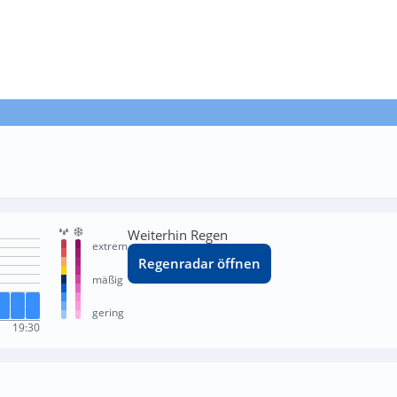
Weiterhin Regen
extrem
Regenradar öffnen
mäßig
gering
19:30