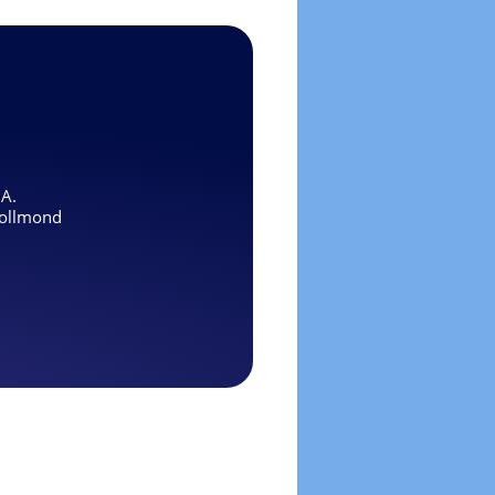
.A.
ollmond