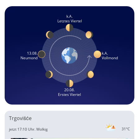
k.A.
Letztes Viertel
13.08.
k.A.
Neumond
Vollmond
20.08.
Erstes Viertel
Trgovišće
31°C
jetzt 17:10 Uhr.
Wolkig