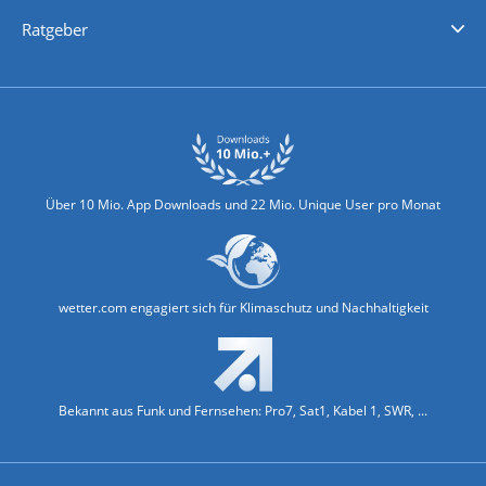
Nachrichten
Deutschlandwetter
Schweizwetter
Österreichwetter
Regionalwetter
Wetter in Europa
Wetter Weltweit
Wetterlexikon
Promi-News
Ratgeber
Biowetter
Glätteindex
Reiseziel Finder
Erkältungswetter
Klima & Umwelt
Über 10 Mio. App Downloads und 22 Mio. Unique User pro Monat
wetter.com engagiert sich für Klimaschutz und Nachhaltigkeit
Bekannt aus Funk und Fernsehen: Pro7, Sat1, Kabel 1, SWR, ...