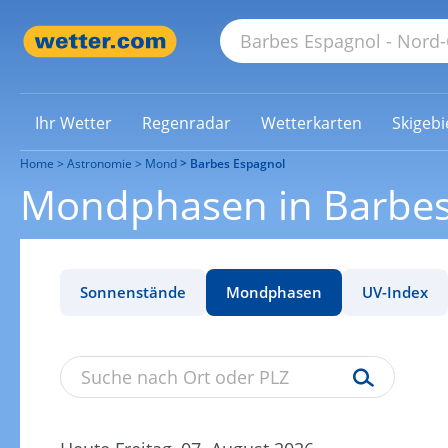
Ihr Wetter
Regenradar
Wetterkarten
Skigebi
Home
Astronomie
Mond
Barbes Espagnol
Mondphasen in Barbes
Sonnenstände
Mondphasen
UV-Index