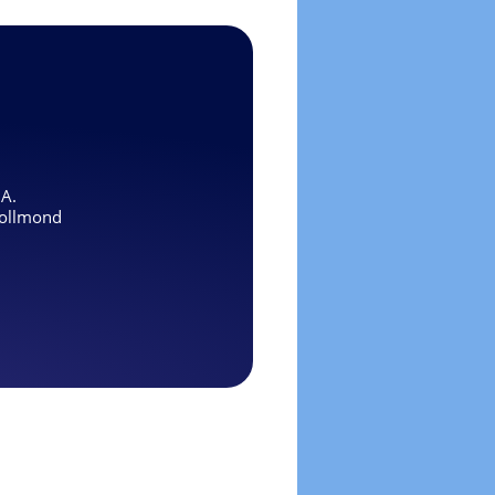
.A.
ollmond