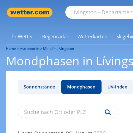
Ihr Wetter
Regenradar
Wetterkarten
Skigebi
Home
Astronomie
Mond
Lívingston
Mondphasen in Líving
Sonnenstände
Mondphasen
UV-Index