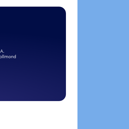
.A.
ollmond