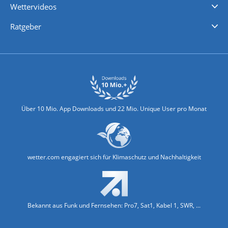
Wettervideos
Nachrichten
Deutschlandwetter
Schweizwetter
Österreichwetter
Regionalwetter
Wetter in Europa
Wetter Weltweit
Wetterlexikon
Promi-News
Ratgeber
Biowetter
Glätteindex
Reiseziel Finder
Erkältungswetter
Klima & Umwelt
Über 10 Mio. App Downloads und 22 Mio. Unique User pro Monat
wetter.com engagiert sich für Klimaschutz und Nachhaltigkeit
Bekannt aus Funk und Fernsehen: Pro7, Sat1, Kabel 1, SWR, ...