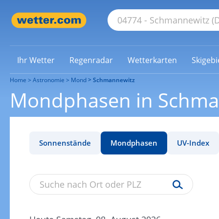
Ihr Wetter
Regenradar
Wetterkarten
Skigebi
Home
Astronomie
Mond
Schmannewitz
Mondphasen in Schma
Sonnenstände
Mondphasen
UV-Index