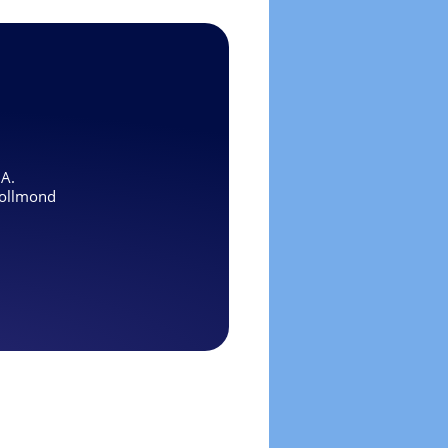
.A.
ollmond