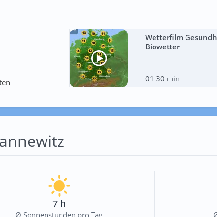
Wetterfilm Gesundhe
Biowetter
01:30 min
ten
mannewitz
7 h
Ø Sonnenstunden pro Tag