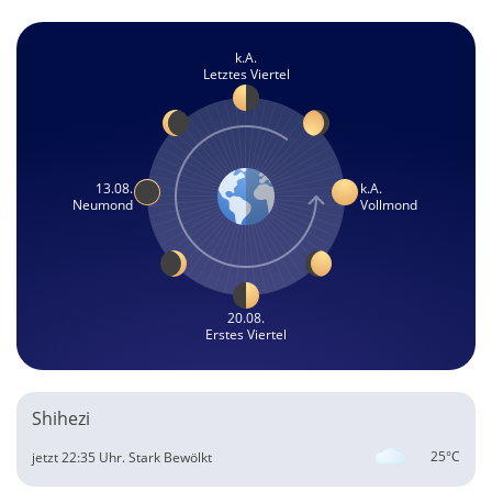
k.A.
Letztes Viertel
13.08.
k.A.
Neumond
Vollmond
20.08.
Erstes Viertel
Shihezi
25°C
jetzt 22:35 Uhr.
Stark Bewölkt