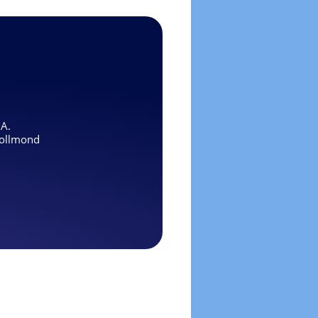
.A.
ollmond