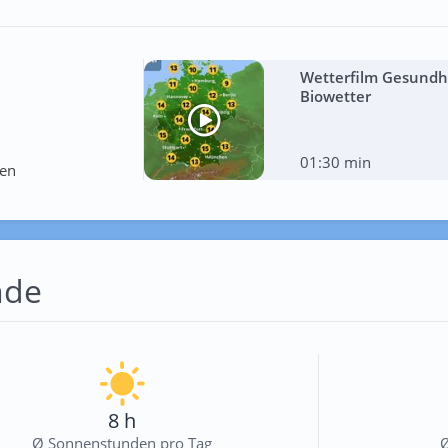
Wetterfilm Gesundhe
Biowetter
01:30 min
ten
nde
8 h
Ø Sonnenstunden pro Tag