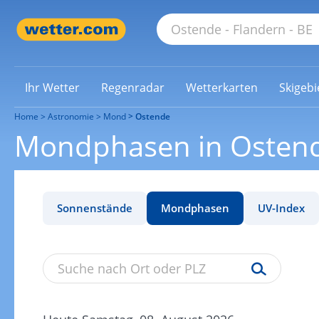
Ihr Wetter
Regenradar
Wetterkarten
Skigebi
Home
Astronomie
Mond
Ostende
Mondphasen in Osten
Sonnenstände
Mondphasen
UV-Index