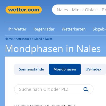
Ihr Wetter
Regenradar
Wetterkarten
Skigebi
Home
Astronomie
Mond
Nales
Mondphasen in Nales
Sonnenstände
Mondphasen
UV-Index