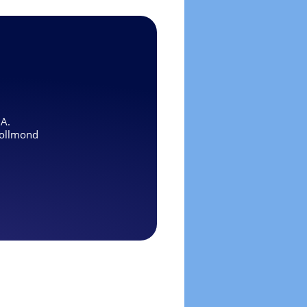
.A.
ollmond