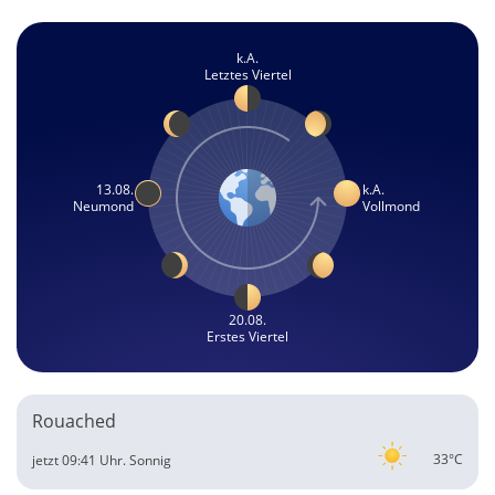
k.A.
Letztes Viertel
13.08.
k.A.
Neumond
Vollmond
20.08.
Erstes Viertel
Rouached
33°C
jetzt 09:41 Uhr.
Sonnig