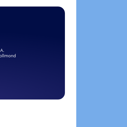
.A.
ollmond