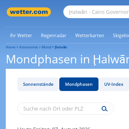
Ihr Wetter
Regenradar
Wetterkarten
Skigebi
Home
Astronomie
Mond
Ḩalwān
Mondphasen in Ḩalwā
Sonnenstände
Mondphasen
UV-Index