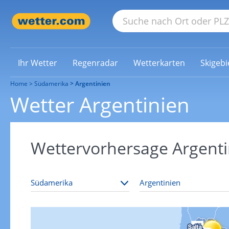
Ihr Wetter
Regenradar
Wetterkarten
Skigebi
Home
Südamerika
Argentinien
Wetter Argentinien
Wettervorhersage Argenti