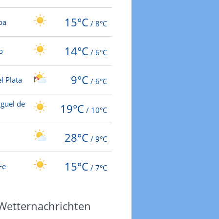
15°C
ba
/
8°C
14°C
o
/
6°C
9°C
l Plata
/
6°C
guel de
19°C
/
10°C
28°C
/
9°C
15°C
Fe
/
7°C
 Wetternachrichten