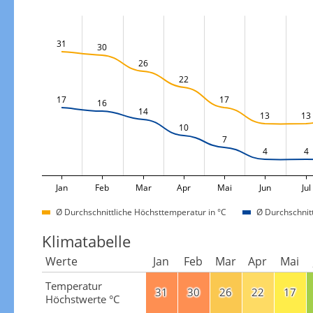
31
30
26
22
17
17
16
14
13
13
10
7
4
4
Jan
Feb
Mar
Apr
Mai
Jun
Jul
Ø Durchschnittliche Höchsttemperatur in °C
Ø Durchschnitt
Klimatabelle
Werte
Jan
Feb
Mar
Apr
Mai
Temperatur
31
30
26
22
17
Höchstwerte °C