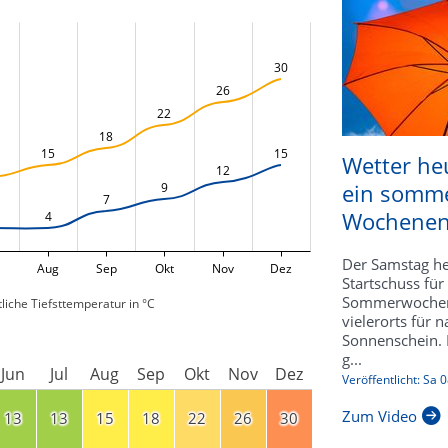
30
26
22
18
15
15
Wetter heu
12
ein somme
9
7
Wochene
4
Der Samstag he
Aug
Sep
Okt
Nov
Dez
Startschuss für
Sommerwochen
liche Tiefsttemperatur in °C
vielerorts für 
Sonnenschein. 
g...
Jun
Jul
Aug
Sep
Okt
Nov
Dez
Veröffentlicht: Sa 
Zum Video
13
13
15
18
22
26
30