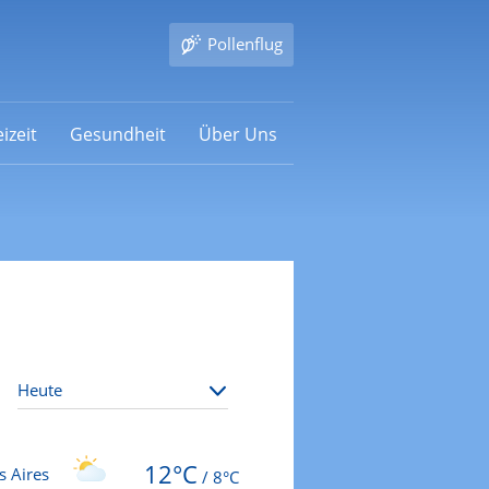
Pollenflug
izeit
Gesundheit
Über Uns
12°C
 Aires
/
8°C