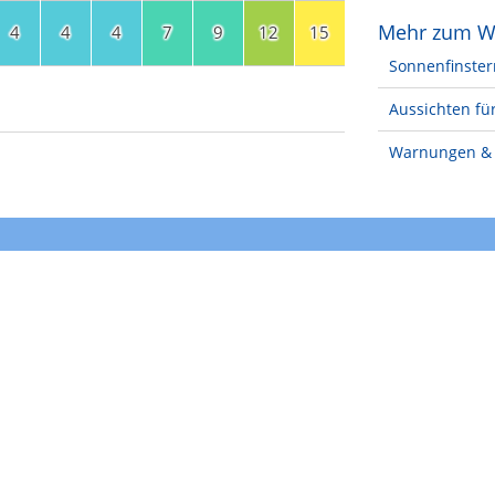
Mehr zum W
4
4
4
7
9
12
15
Sonnenfinster
Aussichten für
Warnungen & 