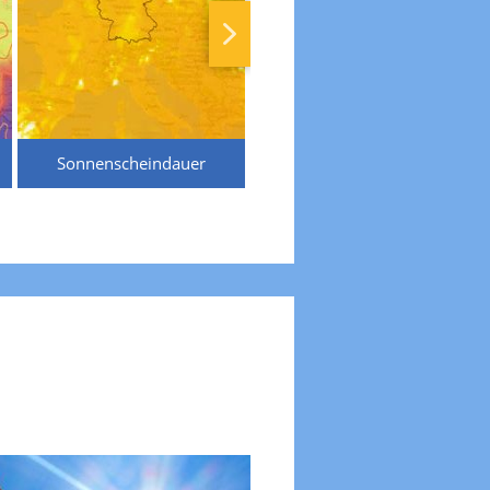
Sonnenscheindauer
Temperaturen