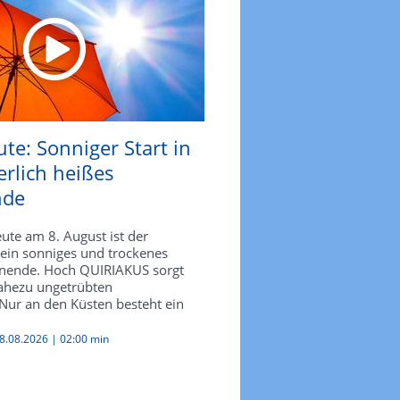
te: Sonniger Start in
rlich heißes
nde
ute am 8. August ist der
 ein sonniges und trockenes
ende. Hoch QUIRIAKUS sorgt
nahezu ungetrübten
Nur an den Küsten besteht ein
08.08.2026 |
02:00 min