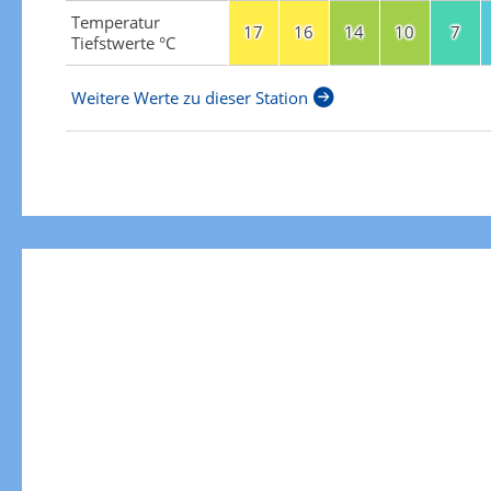
Temperatur
17
16
14
10
7
Tiefstwerte °C
Weitere Werte zu dieser Station