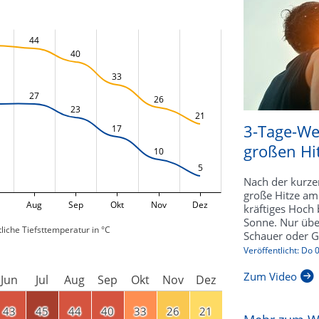
44
40
33
27
26
23
21
3-Tage-We
17
großen Hi
10
5
Nach der kurze
große Hitze am
Aug
Sep
Okt
Nov
Dez
kräftiges Hoch b
Sonne. Nur übe
liche Tiefsttemperatur in °C
Schauer oder Ge
Veröffentlicht: Do
Zum Video
Jun
Jul
Aug
Sep
Okt
Nov
Dez
43
45
44
40
33
26
21