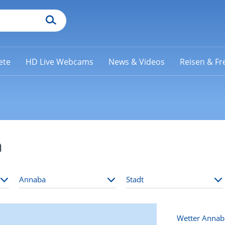
ete
HD Live Webcams
News & Videos
Reisen & Fre
a
Wetter Annab