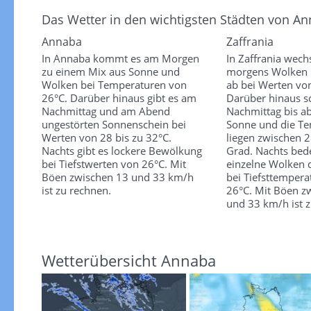
Das Wetter in den wichtigsten Städten von A
Annaba
Zaffrania
In Annaba kommt es am Morgen
In Zaffrania wech
zu einem Mix aus Sonne und
morgens Wolken
Wolken bei Temperaturen von
ab bei Werten vo
26°C. Darüber hinaus gibt es am
Darüber hinaus s
Nachmittag und am Abend
Nachmittag bis a
ungestörten Sonnenschein bei
Sonne und die T
Werten von 28 bis zu 32°C.
liegen zwischen 
Nachts gibt es lockere Bewölkung
Grad. Nachts bed
bei Tiefstwerten von 26°C. Mit
einzelne Wolken
Böen zwischen 13 und 33 km/h
bei Tiefsttemper
ist zu rechnen.
26°C. Mit Böen z
und 33 km/h ist 
Wetterübersicht Annaba