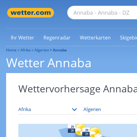
Ihr Wetter
Regenradar
Wetterkarten
Skigebi
Home
Afrika
Algerien
Annaba
Wetter Annaba
Wettervorhersage Annab