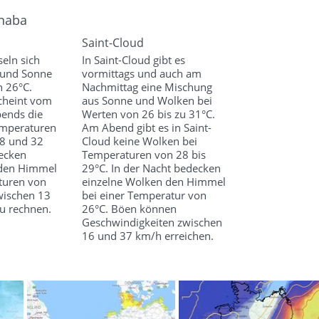
nnaba
Saint-Cloud
seln sich
In Saint-Cloud gibt es
 und Sonne
vormittags und auch am
n 26°C.
Nachmittag eine Mischung
cheint vom
aus Sonne und Wolken bei
bends die
Werten von 26 bis zu 31°C.
emperaturen
Am Abend gibt es in Saint-
28 und 32
Cloud keine Wolken bei
ecken
Temperaturen von 28 bis
 den Himmel
29°C. In der Nacht bedecken
aturen von
einzelne Wolken den Himmel
wischen 13
bei einer Temperatur von
zu rechnen.
26°C. Böen können
Geschwindigkeiten zwischen
16 und 37 km/h erreichen.