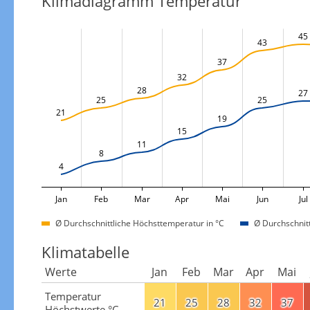
Klimadiagramm Temperatur
45
43
37
32
28
27
25
25
21
19
15
11
8
4
Jan
Feb
Mar
Apr
Mai
Jun
Jul
Ø Durchschnittliche Höchsttemperatur in °C
Ø Durchschnitt
Klimatabelle
Werte
Jan
Feb
Mar
Apr
Mai
Temperatur
21
25
28
32
37
Höchstwerte °C