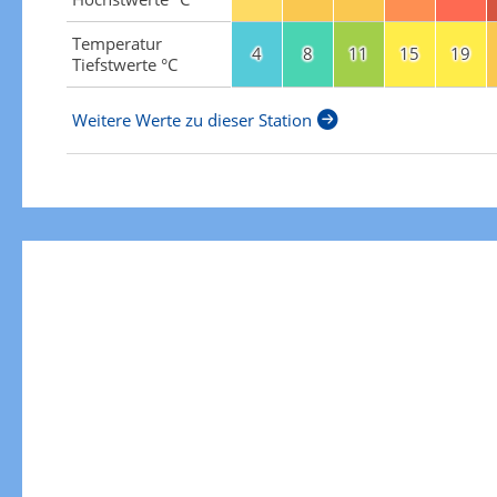
Temperatur
4
8
11
15
19
Tiefstwerte °C
Weitere Werte zu dieser Station