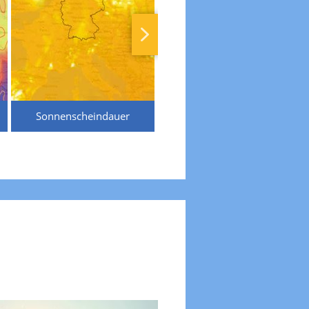
Sonnenscheindauer
Temperaturen