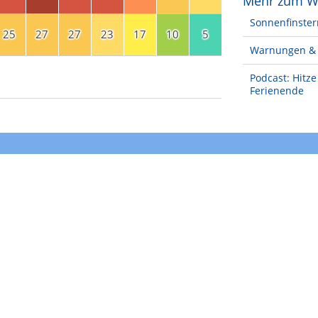
Mehr zum W
Sonnenfinster
25
27
27
23
17
10
5
Warnungen & 
Podcast: Hitz
Ferienende