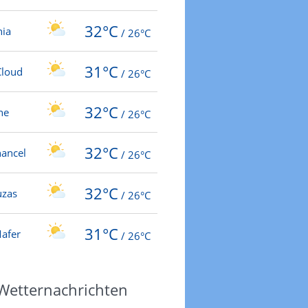
32°C
nia
/
26°C
31°C
Cloud
/
26°C
32°C
ne
/
26°C
32°C
hancel
/
26°C
32°C
uzas
/
26°C
31°C
afer
/
26°C
 Wetternachrichten